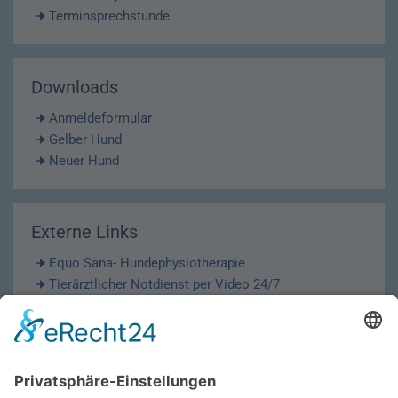
Terminsprechstunde
Downloads
Anmeldeformular
Gelber Hund
Neuer Hund
Externe Links
Equo Sana- Hundephysiotherapie
Tierärztlicher Notdienst per Video 24/7
Krematorium