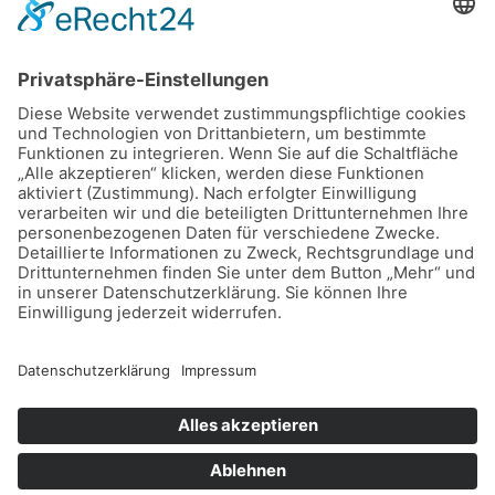
Kleintierpraxis Franziska Kähler
Alte Dorfstraße 2
21684 Stade - Wiepenkathen
04141 - 40 32 66
info@tieraerztinkaehler.de
Kontakt
Impressum
Datenschutz