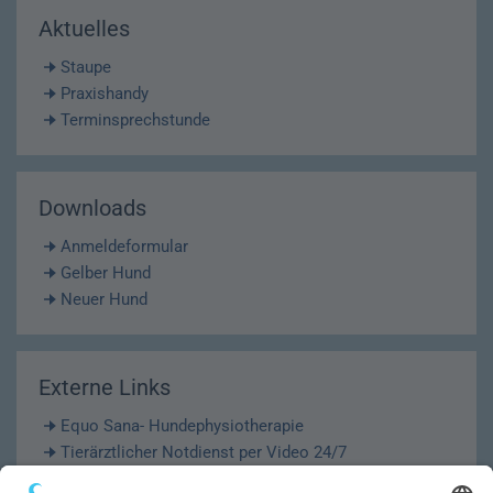
Aktuelles
Staupe
Praxishandy
Terminsprechstunde
Downloads
Anmeldeformular
Gelber Hund
Neuer Hund
Externe Links
Equo Sana- Hundephysiotherapie
Tierärztlicher Notdienst per Video 24/7
Krematorium