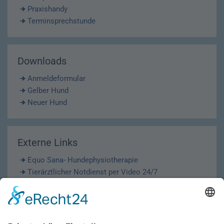
Praxishandy
Terminsprechstunde
Downloads
Anmeldeformular
Gelber Hund
Neuer Hund
Externe Links
Equo Sana- Hundephysiotherapie
Tierärztlicher Notdienst per Video 24/7
Krematorium