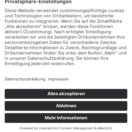
Kleintierpraxis Franziska Kähler
Alte Dorfstraße 2
21684 Stade - Wiepenkathen
04141 - 40 32 66
info@tieraerztinkaehler.de
Kontakt
Impressum
Datenschutz
Cookie-Einstellungen