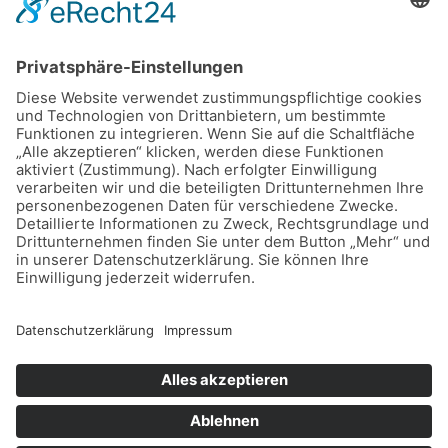
Kleintierpraxis Franziska Kähler
Alte Dorfstraße 2
21684 Stade - Wiepenkathen
04141 - 40 32 66
info@tieraerztinkaehler.de
Kontakt
Impressum
Datenschutz