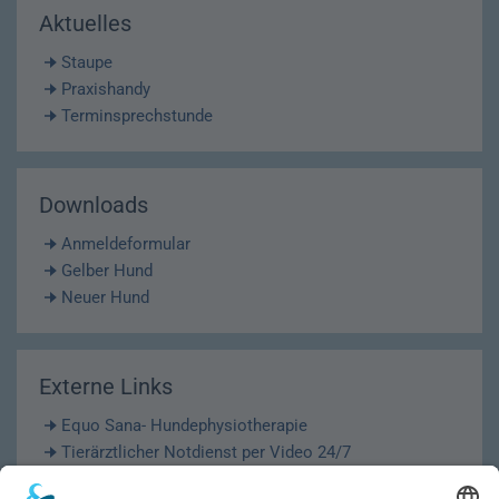
Aktuelles
Staupe
Praxishandy
Terminsprechstunde
Downloads
Anmeldeformular
Gelber Hund
Neuer Hund
Externe Links
Equo Sana- Hundephysiotherapie
Tierärztlicher Notdienst per Video 24/7
Krematorium