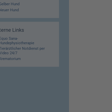
Gelber Hund
Neuer Hund
terne Links
Equo Sana-
Hundephysiotherapie
Tierärztlicher Notdienst per
Video 24/7
Krematorium