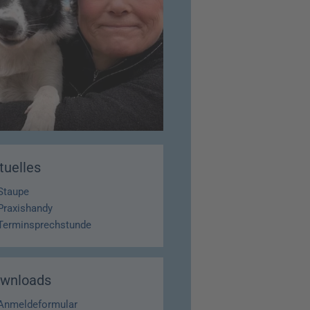
tuelles
Staupe
Praxishandy
Terminsprechstunde
wnloads
Anmeldeformular