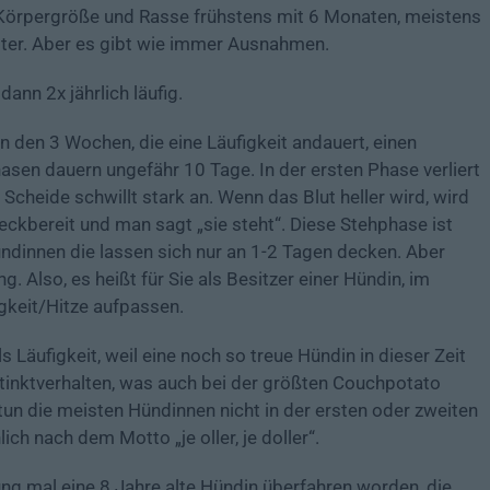
 Körpergröße und Rasse frühstens mit 6 Monaten, meistens
lter. Aber es gibt wie immer Ausnahmen.
nn 2x jährlich läufig.
n den 3 Wochen, die eine Läufigkeit andauert, einen
asen dauern ungefähr 10 Tage. In der ersten Phase verliert
 Scheide schwillt stark an. Wenn das Blut heller wird, wird
 deckbereit und man sagt „sie steht“. Diese Stehphase ist
ündinnen die lassen sich nur an 1-2 Tagen decken. Aber
. Also, es heißt für Sie als Besitzer einer Hündin, im
igkeit/Hitze aufpassen.
 Läufigkeit, weil eine noch so treue Hündin in dieser Zeit
stinktverhalten, was auch bei der größten Couchpotato
tun die meisten Hündinnen nicht in der ersten oder zweiten
lich nach dem Motto „je oller, je doller“.
zung mal eine 8 Jahre alte Hündin überfahren worden, die