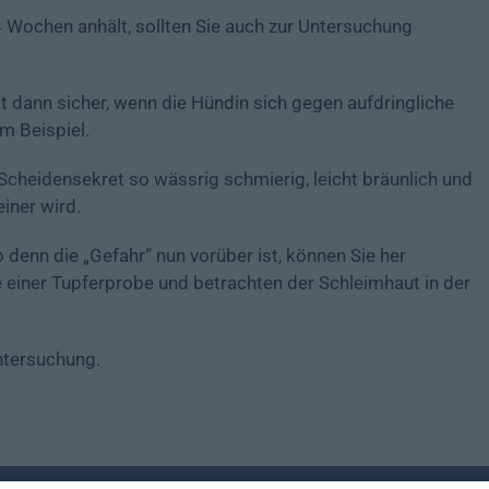
4 Wochen anhält, sollten Sie auch zur Untersuchung
ist dann sicher, wenn die Hündin sich gegen aufdringliche
m Beispiel.
cheidensekret so wässrig schmierig, leicht bräunlich und
einer wird.
 denn die „Gefahr“ nun vorüber ist, können Sie her
 einer Tupferprobe und betrachten der Schleimhaut in der
untersuchung.