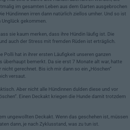
erstmalig im gesamten Leben aus dem Garten ausgebrochen
ie Hündinnen irren dann natürlich ziellos umher. Und so ist
en Unglück gekommen.
ss sie kaum merken, dass ihre Hündin läufig ist. Die
und auch der Stress mit fremden Rüden ist erträglich.
 Polli hat in ihrer ersten Läufigkeit unseren ganzen
es überhaupt bemerkt. Da sie erst 7 Monate alt war, hatte
r nicht gerechnet. Bis ich mir dann so ein „Höschen“
ich versaut.
ktisch. Aber nicht alle Hündinnen dulden diese und vor
höschen“. Einen Deckakt kriegen die Hunde damit trotzdem
em ungewollten Deckakt. Wenn das geschehen ist, müssen
ten dann, je nach Zyklusstand, was zu tun ist.