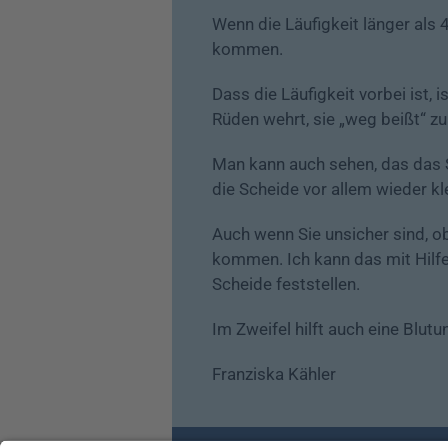
Wenn die Läufigkeit länger als 
kommen.
Dass die Läufigkeit vorbei ist, 
Rüden wehrt, sie „weg beißt“ zu
Man kann auch sehen, das das S
die Scheide vor allem wieder kl
Auch wenn Sie unsicher sind, ob
kommen. Ich kann das mit Hilfe
Scheide feststellen.
Im Zweifel hilft auch eine Blut
Franziska Kähler