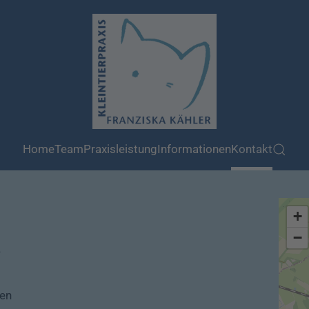
Home
Team
Praxisleistung
Informationen
Kontakt
+
−
hen